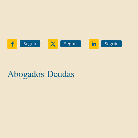
Divorcio Contencioso
Gananciales
Custodia menores
Herencias
Seguir
Seguir
Seguir
Abogados Deudas
Ley Segunda Oportunidad
Reclamaciones Bancarias
Tarjetas Revolving
Concurso de Acreedores