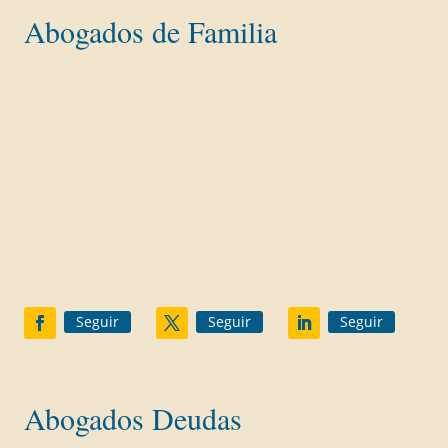
Abogados de Familia
Divorcios y separaciones
Divorcio Express
Divorcio Mutuo Acuerdo con hijos
Divorcio con Deudas
Divorcio Contencioso
Gananciales
Custodia menores
Herencias
Seguir
Seguir
Seguir
Abogados Deudas