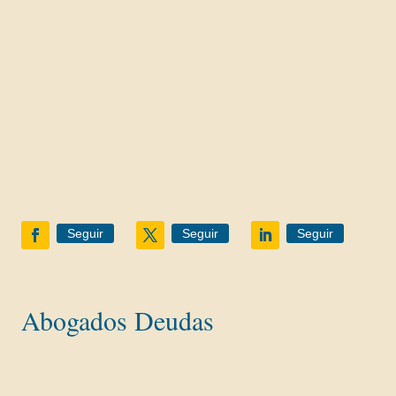
Divorcios y separaciones
Divorcio Express
Divorcio Mutuo Acuerdo con hijos
Divorcio con Deudas
Divorcio Contencioso
Gananciales
Custodia menores
Herencias
Seguir
Seguir
Seguir
Abogados Deudas
Ley Segunda Oportunidad
Reclamaciones Bancarias