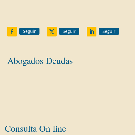
Custodia menores
Herencias
Seguir
Seguir
Seguir
Abogados Deudas
Ley Segunda Oportunidad
Reclamaciones Bancarias
Tarjetas Revolving
Concurso de Acreedores
Consulta On line